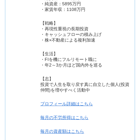
・純資産：5895万円
・家賃年収：1108万円
【戦略】
・再現性重視の長期投資
・キャッシュフローの積み上げ
・株×不動産による複利加速
【生活】
・FIを機にフルリモート職に
・年2～3か月ほど国内外を巡る
【志】
投資で人生を取り戻す真に自立した個人(投資
仲間)を増やすべく活動中
プロフィール詳細はこちら
毎月の不労所得はこちら
毎月の資産額はこちら