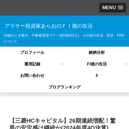
MENU
アラサー投資家あらおのＦＩ後の生活
29歳のとき株式・不動産投資でＦＩ(経済的自立)。その後の生活、投資、FIRE
について。
プロフィール
銘柄分析
運用記録
FI後の生活
お問い合わせ
Ｘ
ブログランキング
【三菱HCキャピタル】26期連続増配！驚
異の安定感は継続か(2024年度4Q決算)