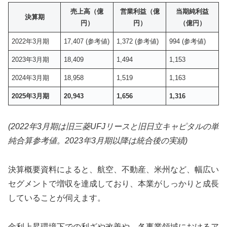
売上高（億
営業利益（億
当期純利益
決算期
円）
円）
（億円）
2022年3月期
17,407 (参考値)
1,372 (参考値)
994 (参考値)
2023年3月期
18,409
1,494
1,153
2024年3月期
18,958
1,519
1,163
2025年3月期
20,943
1,656
1,316
(2022年3月期は旧三菱UFJリースと旧日立キャピタルの単
純合算参考値。2023年3月期以降は統合後の実績)
決算概要資料によると、航空、不動産、米州など、幅広い
セグメントで増収を達成しており、本業がしっかりと成長
していることが伺えます。
金利上昇環境下での利ざや改善や、各事業領域におけるア