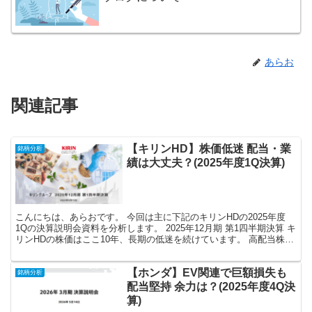
あらお
関連記事
【キリンHD】株価低迷 配当・業
銘柄分析
績は大丈夫？(2025年度1Q決算)
こんにちは、あらおです。 今回は主に下記のキリンHDの2025年度
1Qの決算説明会資料を分析します。 2025年12月期 第1四半期決算 キ
リンHDの株価はここ10年、長期の低迷を続けています。 高配当株の
株価が全体的に値上がりし利回りが低...
【ホンダ】EV関連で巨額損失も
銘柄分析
配当堅持 余力は？(2025年度4Q決
算)