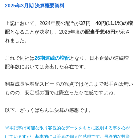
2025年3月期 決算概要資料
上記において、2024年度の配当が
37円→40円(11.1%)の増
配
となることが決定し、2025年度の
配当予想45円
が示さ
れました。
これで同社は
26期連続の増配
となり、日本企業の連続増
配年数においては突出した存在です。
利益成長や増配スピードの観点ではそこまで派手さは無い
ものの、安定感の面では際立った存在感ですよね。
以下、ざっくばらんに決算の感想です。
※本記事は可能な限り客観的なデータをもとに説明する事を心が
けていますが、基本的には筆者の個人的感想です。最終的な投資