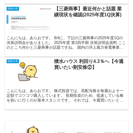
【三菱商事】最近何かと話題 業
銘柄分析
績現状を確認(2025年度1Q決算)
こんにちは、あらおです。 8/4に、下記の三菱商事の2025年度1Qの
決算説明会がありました。 2025年度 第1四半期 決算説明会資料 ここ
のところ何かと三菱商事が話題ですね。 国内の洋上風力発電事業か
らの撤退を表明。 お次にウォーレン・...
積水ハウス 利回り4.3％へ【今週
銘柄分析
買いたい割安株②】
こんにちは、あらおです。 株式投資では、高配当株を毎週およそ一
定額でコツコツ購入しています。 長期投資のため、低迷している株
を拾いに行くのが基本スタンスです。 それでは、今週買いたいと思
っている割安株です。 ※各種データはMINKABUをも...