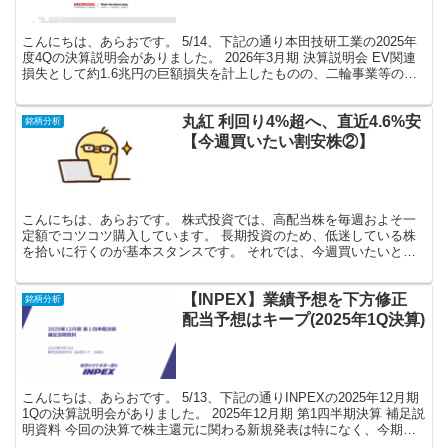
こんにちは、あらおです。 5/14、下記の通り本田技研工業の2025年
度4Qの決算説明会がありました。 2026年3月期 決算説明会 EV関連
損失として約1.6兆円の巨額損失を計上したものの、二輪事業等の利
益により、全体としては4143億円...
丸紅 利回り4%超へ、直近4.6%安
銘柄分析
【今週買いたい割安株②】
こんにちは、あらおです。 株式投資では、高配当株を毎週およそ一
定額でコツコツ購入しています。 長期投資のため、低迷している株
を拾いに行くのが基本スタンスです。 それでは、今週買いたいと思
っている割安株です。 ※各種データはMINKABUをも...
【INPEX】業績予想を下方修正
銘柄分析
配当予想はキープ(2025年1Q決算)
こんにちは、あらおです。 5/13、下記の通りINPEXの2025年12月期
1Qの決算説明会がありました。 2025年12月期 第1四半期決算 補足説
明資料 今回の決算で株主還元に関わる新規発表は特になく、今期配
当予想が90円(4円増配)で...