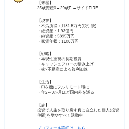
【来歴】
25歳資産0→29歳FI→サイドFIRE
【現在】
・不労所得：月31.5万円(税引後)
・総資産：1.93億円
・純資産：5895万円
・家賃年収：1108万円
【戦略】
・再現性重視の長期投資
・キャッシュフローの積み上げ
・株×不動産による複利加速
【生活】
・FIを機にフルリモート職に
・年2～3か月ほど国内外を巡る
【志】
投資で人生を取り戻す真に自立した個人(投資
仲間)を増やすべく活動中
プロフィール詳細はこちら