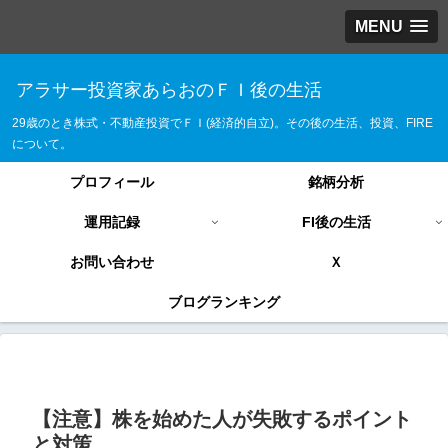
MENU
アラサー投資家あらおのＦＩ後の生活
29歳のとき株式・不動産投資でＦＩ(経済的自立)。その後の生活、投資、FIRE
について。
プロフィール
銘柄分析
運用記録
FI後の生活
お問い合わせ
Ｘ
ブログランキング
【注意】株を始めた人が失敗するポイント
と対策