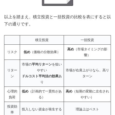
以上を踏まえ、積立投資と一括投資の比較を表にすると以
下の通りです。
積立投資
一括投資
高め
（市場タイミングの影
リスク
低め
（価格の分散効果）
響）
市場の
平均リターン
を狙い
リター
やすい
市場が右肩上がりなら、高リ
ン
ドルコスト平均法の効果
あ
ターン
り
心理的
低め
（計画的で一貫性があ
高め
（短期の変動に左右され
負荷
る）
やすい）
投資効
投入しない資金が発生する
理論上はベスト
率