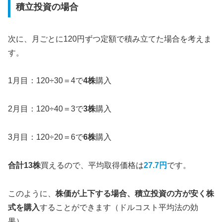
積立投資の場合
次に、月ごとに120円ずつ定額で積み立てた場合を考えま
す。
1月目：120÷30＝4で
4株
購入
2月目：120÷40＝3で
3株
購入
3月目：120÷20＝6で
6株
購入
合計13株
買えるので、平均取得価格は
27.7円
です。
このように、
株価が上下する場合、積立投資の方が安く株
式を購入
することができます（ドルコスト平均法の効
果）。