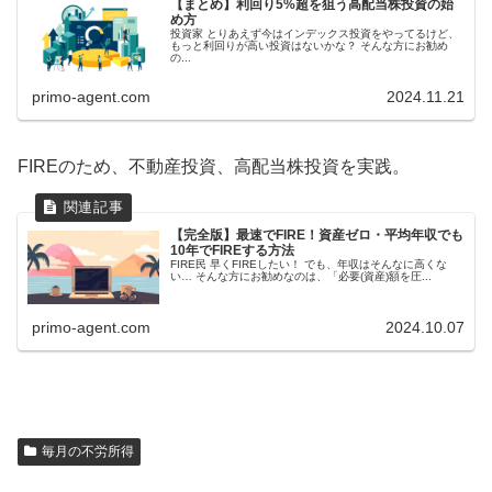
【まとめ】利回り5%超を狙う高配当株投資の始
め方
投資家 とりあえず今はインデックス投資をやってるけど、
もっと利回りが高い投資はないかな？ そんな方にお勧め
の...
primo-agent.com
2024.11.21
FIREのため、不動産投資、高配当株投資を実践。
【完全版】最速でFIRE！資産ゼロ・平均年収でも
10年でFIREする方法
FIRE民 早くFIREしたい！ でも、年収はそんなに高くな
い… そんな方にお勧めなのは、「必要(資産)額を圧...
primo-agent.com
2024.10.07
毎月の不労所得