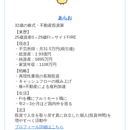
あらお
32歳の株式・不動産投資家
【来歴】
25歳資産0→29歳FI→サイドFIRE
【現在】
・不労所得：月31.5万円(税引後)
・総資産：1.93億円
・純資産：5895万円
・家賃年収：1108万円
【戦略】
・再現性重視の長期投資
・キャッシュフローの積み上げ
・株×不動産による複利加速
【生活】
・FIを機にフルリモート職に
・年2～3か月ほど国内外を巡る
【志】
投資で人生を取り戻す真に自立した個人(投資仲間)を
増やすべく活動中
プロフィール詳細はこちら