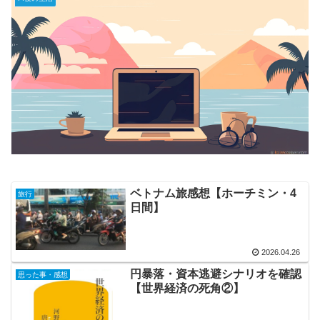
ベトナム旅感想【ホーチミン・4
旅行
日間】
2026.04.26
円暴落・資本逃避シナリオを確認
思った事・感想
【世界経済の死角②】