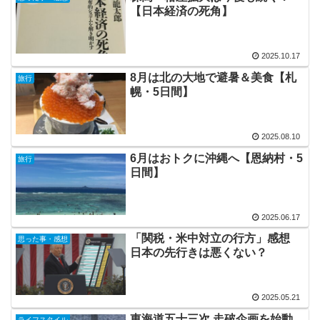
【日本経済の死角】
2025.10.17
8月は北の大地で避暑＆美食【札
旅行
幌・5日間】
2025.08.10
6月はおトクに沖縄へ【恩納村・5
旅行
日間】
2025.06.17
「関税・米中対立の行方」感想
思った事・感想
日本の先行きは悪くない？
2025.05.21
東海道五十三次 走破企画を始動
ライフスタイル