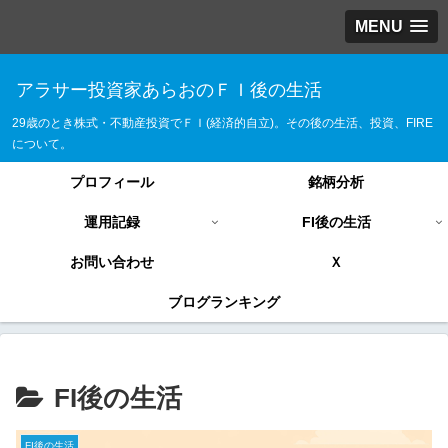
MENU
アラサー投資家あらおのＦＩ後の生活
29歳のとき株式・不動産投資でＦＩ(経済的自立)。その後の生活、投資、FIRE
について。
プロフィール
銘柄分析
運用記録
FI後の生活
お問い合わせ
Ｘ
ブログランキング
FI後の生活
FI後の生活