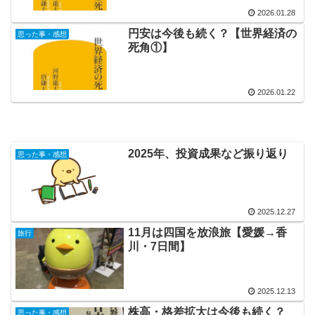
2026.01.28
円安は今後も続く？【世界経済の
思った事・感想
死角①】
2026.01.22
2025年、投資成果など振り返り
思った事・感想
2025.12.27
11月は四国を放浪旅【愛媛→香
旅行
川・7日間】
2025.12.13
株高・格差拡大は今後も続く？
思った事・感想