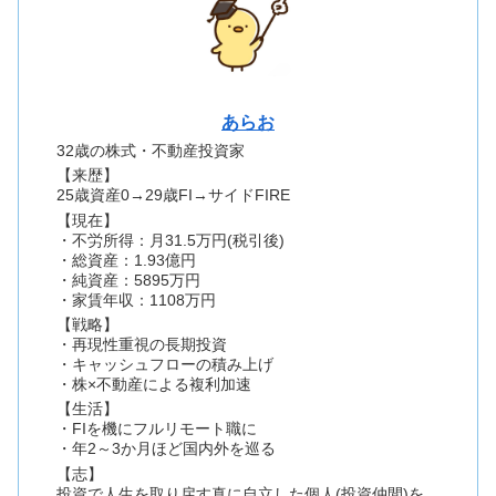
あらお
32歳の株式・不動産投資家
【来歴】
25歳資産0→29歳FI→サイドFIRE
【現在】
・不労所得：月31.5万円(税引後)
・総資産：1.93億円
・純資産：5895万円
・家賃年収：1108万円
【戦略】
・再現性重視の長期投資
・キャッシュフローの積み上げ
・株×不動産による複利加速
【生活】
・FIを機にフルリモート職に
・年2～3か月ほど国内外を巡る
【志】
投資で人生を取り戻す真に自立した個人(投資仲間)を