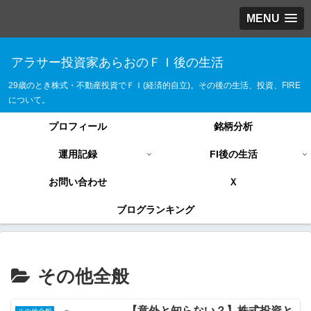
MENU
アラサー投資家あらおのＦＩ後の生活
29歳のとき株式・不動産投資でＦＩ(経済的自立)。その後の生活、投資、FIRE
について。
プロフィール
銘柄分析
運用記録
FI後の生活
お問い合わせ
Ｘ
ブログランキング
その他全般
【意外と知らない？】株式投資と