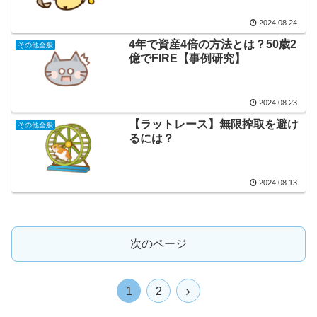
2024.08.24
4年で資産4倍の方法とは？50歳2
その他全般
億でFIRE【事例研究】
2024.08.23
【ラットレース】無限搾取を避け
その他全般
るには？
2024.08.13
次のページ
次
1
2
へ