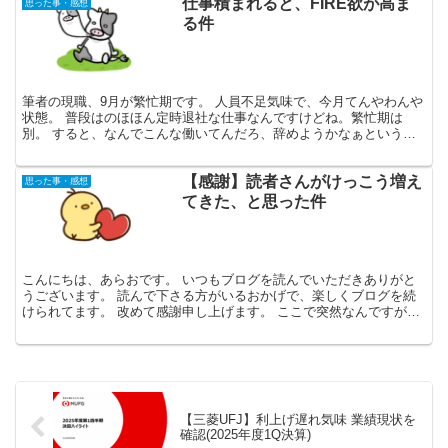
仕事積まれると、FIRE欲が高ま
思った事・感想
る件
筆者の現職、9月が繁忙期です。 人員不足気味で、今月てんやわんや
状態。 普段はのほほん定時退社な仕事なんですけどね。繁忙期は
別。 すると、なんでこんな働いてんだろ、辞めようかなぁという気
持ちが頭をもたげます。 まあ今忙しいだけなので割り切っ...
【感謝】読者さんがけっこう増え
思った事・感想
てきた、と思った件
こんにちは、あらおです。 いつもブログを読んでいただきありがと
うございます。 読んで下さる方がいるおかげで、楽しくブログを続
けられてます。 改めて感謝申し上げます。 ここで突然なんですが、
ブログを運営していると、ブログへのアクセス数に関する...
【三菱UFJ】利上げ遅れ気味 業績現状を
確認(2025年度1Q決算)