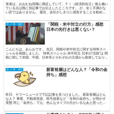
筆者は、おおむね現職に満足していて、ＦＩ（経済的自立）後も働い
ている点は既に別記事でお伝えしたところです。 が、全く不満がな
い訳ではありません。 最近、会社がしきりに成長することを勧めて
くる点が気になっています。 自分としては、現在の仕事量...
「関税・米中対立の行方」感想
思った事・感想
日本の先行きは悪くない？
こんにちは、あらおです。 先日、関税や米中対立に関するNHKスペ
シャルを視聴しました。 NHKスペシャル 米中対立 日本の“活路”は 関
税に関して米国、中国、日本等とそれぞれの立場から取材しており、
興味深かったです。 米中対立については市場...
新富裕層はどんな人？「令和の金
思った事・感想
持ち」感想
昨日、ヤフーニュースで下記記事を見つけました。 新富裕層はどん
な人？ 事業、不動産投資、暗号資産など「令和の金持ち」が明かす
実態 同じ「金持ち」でも、色んなタイプの方がいるなあと思ったの
で、紹介します。 どなたも億以上は持っているけど仕事を...