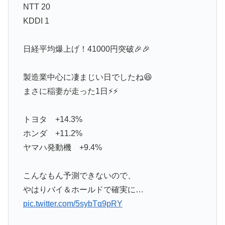
NTT 20
KDDI 1
日経平均爆上げ！41000円突破🎉🎉
製造業中心に凄まじい日でしたね😆
まさに稲妻が走った1日⚡⚡
トヨタ +14.3%
ホンダ +11.2%
ヤマハ発動機 +9.4%
こんなもん予測できないので、
やはりバイ＆ホールドで確実に…
pic.twitter.com/5sybTq9pRY