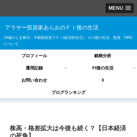
MENU
アラサー投資家あらおのＦＩ後の生活
29歳のとき株式・不動産投資でＦＩ(経済的自立)。その後の生活、投資、FIRE
について。
プロフィール
銘柄分析
運用記録
FI後の生活
お問い合わせ
Ｘ
ブログランキング
株高・格差拡大は今後も続く？【日本経済
の死角】