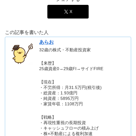
X
この記事を書いた人
あらお
32歳の株式・不動産投資家
【来歴】
25歳資産0→29歳FI→サイドFIRE
【現在】
・不労所得：月31.5万円(税引後)
・総資産：1.93億円
・純資産：5895万円
・家賃年収：1108万円
【戦略】
・再現性重視の長期投資
・キャッシュフローの積み上げ
・株×不動産による複利加速