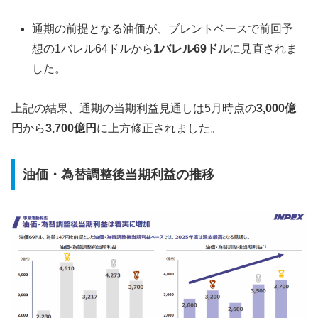
通期の前提となる油価が、ブレントベースで前回予
想の1バレル64ドルから
1バレル69ドル
に見直されま
した。
上記の結果、通期の当期利益見通しは5月時点の
3,000億
円
から
3,700億円
に上方修正されました。
油価・為替調整後当期利益の推移