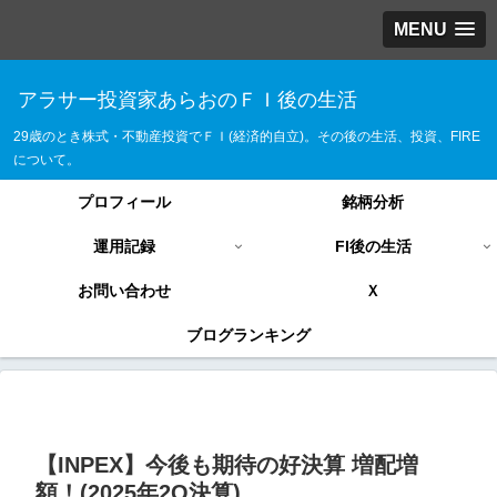
MENU
アラサー投資家あらおのＦＩ後の生活
29歳のとき株式・不動産投資でＦＩ(経済的自立)。その後の生活、投資、FIRE
について。
プロフィール
銘柄分析
運用記録
FI後の生活
お問い合わせ
Ｘ
ブログランキング
【INPEX】今後も期待の好決算 増配増
額！(2025年2Q決算)