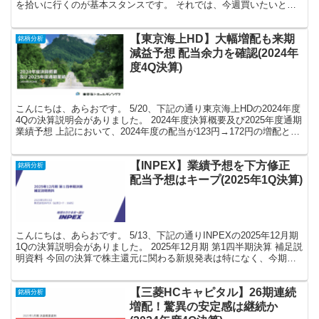
を拾いに行くのが基本スタンスです。 それでは、今週買いたいと思
っている割安株です。 ※各種データはMINKABUをも...
【東京海上HD】大幅増配も来期
銘柄分析
減益予想 配当余力を確認(2024年
度4Q決算)
こんにちは、あらおです。 5/20、下記の通り東京海上HDの2024年度
4Qの決算説明会がありました。 2024年度決算概要及び2025年度通期
業績予想 上記において、2024年度の配当が123円→172円の増配とな
ることが決定し、2025...
【INPEX】業績予想を下方修正
銘柄分析
配当予想はキープ(2025年1Q決算)
こんにちは、あらおです。 5/13、下記の通りINPEXの2025年12月期
1Qの決算説明会がありました。 2025年12月期 第1四半期決算 補足説
明資料 今回の決算で株主還元に関わる新規発表は特になく、今期配
当予想が90円(4円増配)で...
【三菱HCキャピタル】26期連続
銘柄分析
増配！驚異の安定感は継続か