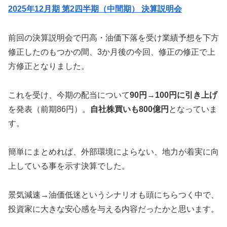
2025年12月期 第2四半期（中間期） 決算説明会
前回の決算説明会で円高・油価下落を受け業績予想を下方
修正したのもつかの間、3か月後の今回、修正の修正で上
方修正となりました。
これを受け、今期の配当について
90円→100円に引き上げ
を発表（前期86円）。
自社株買いも800億円
となっていま
す。
簡単にまとめれば、外部環境によらない、地力が着実に向
上している事を示す決算でした。
景気減速→油価低迷というシナリオも頭にちらつく中で、
投資家に大きな安心感を与える内容だったかと思います。