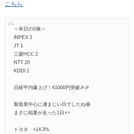
こちら
＜本日のS株＞
INPEX 2
JT 1
三菱HCC 2
NTT 20
KDDI 1
日経平均爆上げ！41000円突破🎉🎉
製造業中心に凄まじい日でしたね😆
まさに稲妻が走った1日⚡⚡
トヨタ +14.3%