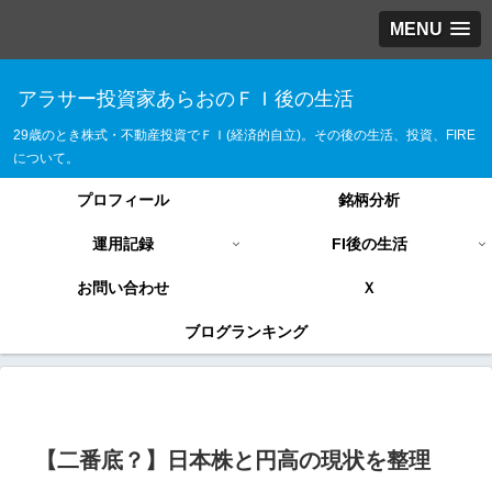
MENU
アラサー投資家あらおのＦＩ後の生活
29歳のとき株式・不動産投資でＦＩ(経済的自立)。その後の生活、投資、FIRE
について。
プロフィール
銘柄分析
運用記録
FI後の生活
お問い合わせ
Ｘ
ブログランキング
【二番底？】日本株と円高の現状を整理