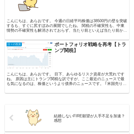
こんにちは、あらおです。 今週の日経平均株価は38500円の壁を突破
するも、すぐに尻すぼみの展開でしたね。 関税の不確実性も、中東
情勢の不確実性も解消されておらず、当たり前といえば当たり前かも
しれませんが…。 高配当株に目を移すと、個人的に...
ポートフォリオ戦略を再考【トラ
日々の投資
ンプ関税】
こんにちは、あらおです。 目下、あらゆるリスク資産が大荒れです
ね。 原因は主にトランプ関税な訳ですが、ここ最近のニュースで最
も気になるのは、株価というより債券のニュースです。 ｢米国売り｣
23年ぶりの衝撃 米国債・ドル急落の1週間（日本経済...
結婚しないFIRE願望が人手不足を加速？
感想