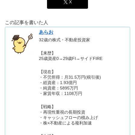
X
この記事を書いた人
あらお
32歳の株式・不動産投資家
【来歴】
25歳資産0→29歳FI→サイドFIRE
【現在】
・不労所得：月31.5万円(税引後)
・総資産：1.93億円
・純資産：5895万円
・家賃年収：1108万円
【戦略】
・再現性重視の長期投資
・キャッシュフローの積み上げ
・株×不動産による複利加速