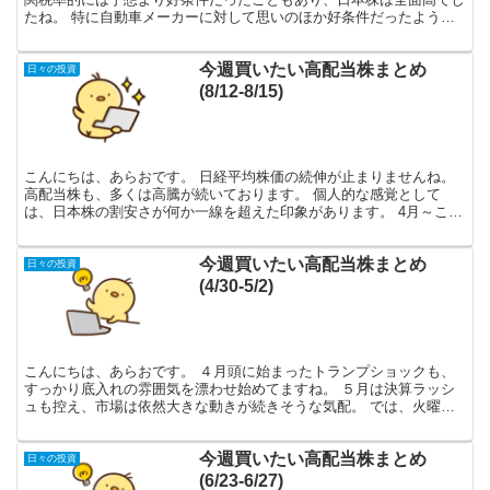
たね。 特に自動車メーカーに対して思いのほか好条件だったように
思います。 優良高配当株も軒並み5～10％以上あげる展...
今週買いたい高配当株まとめ
日々の投資
(8/12-8/15)
こんにちは、あらおです。 日経平均株価の続伸が止まりませんね。
高配当株も、多くは高騰が続いております。 個人的な感覚として
は、日本株の割安さが何か一線を超えた印象があります。 4月～これ
までは買いやすい株買っとけばOKくらいに捉えてましたが...
今週買いたい高配当株まとめ
日々の投資
(4/30-5/2)
こんにちは、あらおです。 ４月頭に始まったトランプショックも、
すっかり底入れの雰囲気を漂わせ始めてますね。 ５月は決算ラッシ
ュも控え、市場は依然大きな動きが続きそうな気配。 では、火曜に
なりましたが今週買いたい高配当株です。 今回は時価総額...
今週買いたい高配当株まとめ
日々の投資
(6/23-6/27)