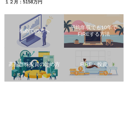
１２月：5158万円
平均年収でも10年で
初めての方へ
FIREする方法
高配当株投資の始め方
FIRE・投資