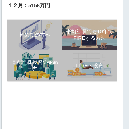
１２月：5158万円
平均年収でも10年で
初めての方へ
FIREする方法
高配当株投資の始め
FIRE・投資
方