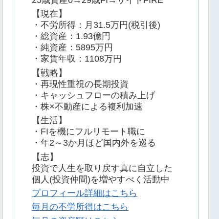
25歳資産0→29歳FI→サイドFIRE
【現在】
・不労所得：月31.5万円(税引後)
・総資産：1.93億円
・純資産：5895万円
・家賃年収：1108万円
【戦略】
・再現性重視の長期投資
・キャッシュフローの積み上げ
・株×不動産による複利加速
【生活】
・FIを機にフルリモート職に
・年2～3か月ほど国内外を巡る
【志】
投資で人生を取り戻す真に自立した
個人(投資仲間)を増やすべく活動中
プロフィール詳細はこちら
毎月の不労所得はこちら