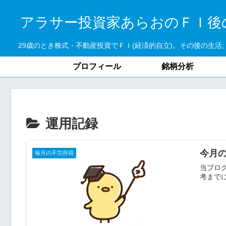
アラサー投資家あらおのＦＩ後
29歳のとき株式・不動産投資でＦＩ(経済的自立)。その後の生活、
プロフィール
銘柄分析
運用記録
今月の
毎月の不労所得
当ブログ
考までに