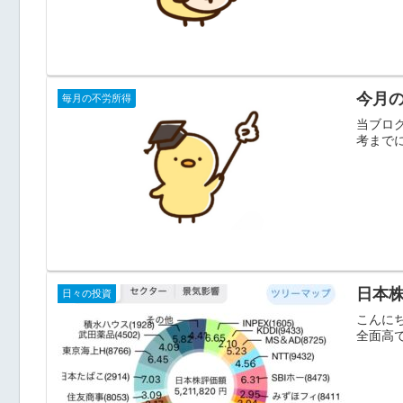
今月の
毎月の不労所得
当ブログ
考までに
日本株
日々の投資
こんに
全面高で