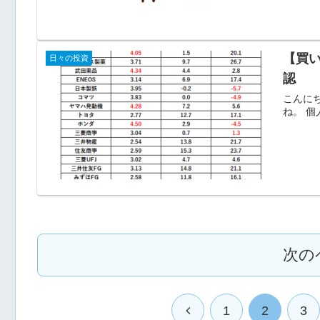
【買
日々の投資
認
こんに
ね。 個
次の
前
1
2
3