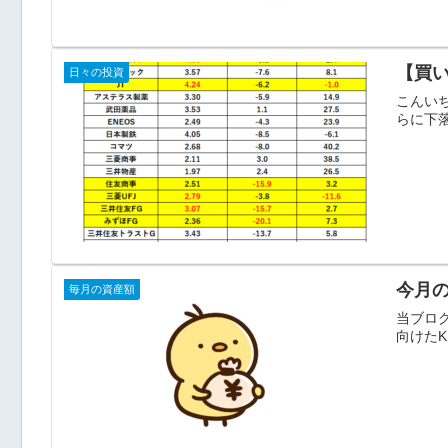
【買
日々の投資
こんい
らに下落
今月の
毎月の資産額
当ブログ
向けたK