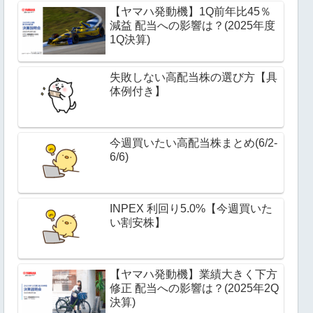
【ヤマハ発動機】1Q前年比45％
減益 配当への影響は？(2025年度
1Q決算)
失敗しない高配当株の選び方【具
体例付き】
今週買いたい高配当株まとめ(6/2-
6/6)
INPEX 利回り5.0%【今週買いた
い割安株】
【ヤマハ発動機】業績大きく下方
修正 配当への影響は？(2025年2Q
決算)